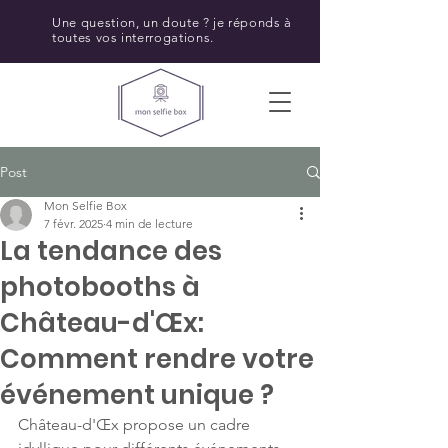
Une question, un doute ? je réponds à
toutes vos interrogations.
Post
Mon Selfie Box
7 févr. 2025
4 min de lecture
La tendance des
photobooths à
Château-d'Œx:
Comment rendre votre
événement unique ?
Château-d'Œx propose un cadre 