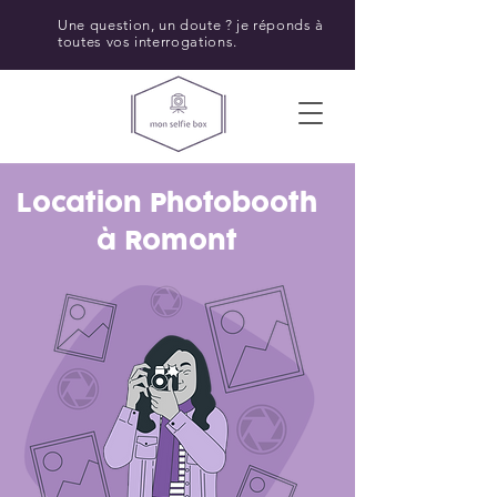
Une question, un doute ? je réponds à
toutes vos interrogations.
Location Photobooth
à Romont