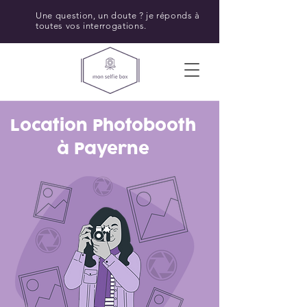
Une question, un doute ? je réponds à
toutes vos interrogations.
Location Photobooth
à Payerne