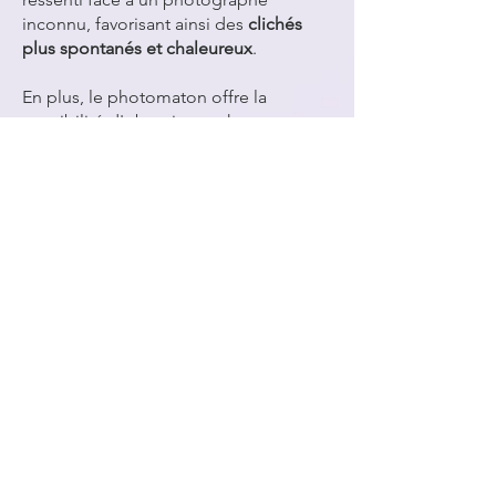
inconnu, favorisant ainsi des
clichés
plus spontanés et chaleureux
.
En plus, le photomaton offre la
possibilité d'obtenir ses photos
immédiatement, soit par
téléchargement,
soit par impression en
seulement 8 secondes
.
Pour vous affranchir de la nécessité
d'un
photographe professionnel
, nous
mettons à votre disposition la
location
de nos photobooth
s à Payerne.