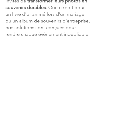
invités de 
transformer leurs photos en 
souvenirs durables
. Que ce soit pour 
un livre d'or animé lors d'un mariage 
ou un album de souvenirs d'entreprise, 
nos solutions sont conçues pour 
rendre chaque événement inoubliable. 
En choisissant Mon Selfie Box, vous ne 
choisissez pas seulement une borne 
photo, 
vous optez pour une 
expérience qui enrichit votre 
événement
 et enchante vos invités.
Réservez votre 
photomaton à 
Fribourg aujourd'hui
Avec Mon Selfie Box, assurez-vous que 
vos événements ne soient pas 