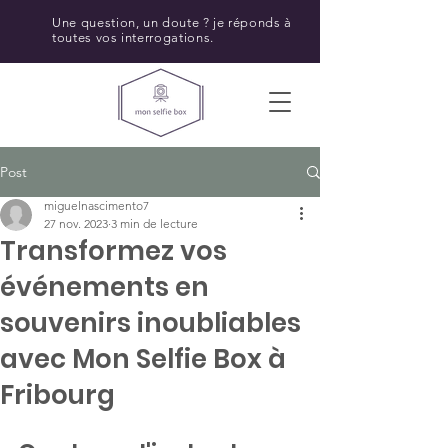
Une question, un doute ? je réponds à
toutes vos interrogations.
Post
miguelnascimento7
27 nov. 2023
3 min de lecture
Transformez vos
événements en
souvenirs inoubliables
avec Mon Selfie Box à
Fribourg