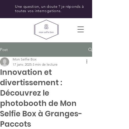
Une question, un doute ? je réponds à
toutes vos interrogations.
Post
Mon Selfie Box
17 janv. 2025
3 min de lecture
Innovation et
divertissement :
Découvrez le
photobooth de Mon
Selfie Box à Granges-
Paccots